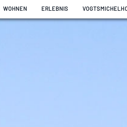
WOHNEN
ERLEBNIS
VOGTSMICHELH