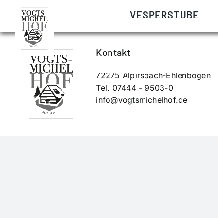
Zum
Frey Ernst, Michelesbauer in Igelsberg verheiratet si
VESPERSTUBE
Inhalt
springen
Kontakt
72275 Alpirsbach-Ehlenbogen
Tel. 07444 - 9503-0
info@vogtsmichelhof.de