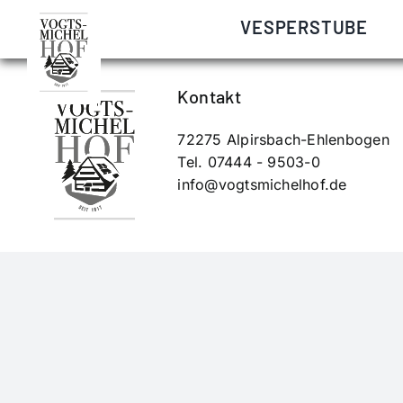
Zum
Schillinger, Johannes. Übergab den Hof an die Tochte
VESPERSTUBE
Inhalt
springen
Kontakt
72275 Alpirsbach-Ehlenbogen
Tel. 07444 - 9503-0
info@vogtsmichelhof.de