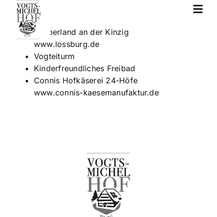
Zum
Inhalt
springen
Zauberland an der Kinzig
www.lossburg.de
Vogteiturm
Kinderfreundliches Freibad
Connis Hofkäserei 24-Höfe
www.connis-kaesemanufaktur.de